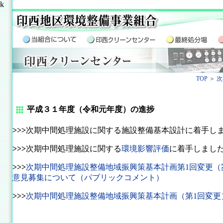
k
TOP
＞
次
平成３１年度（令和元年度）の進捗
>>>
次期中間処理施設に関する施設整備基本設計に着手し
>>>
次期中間処理施設に関する
環境影響評価
に着手しまし
>>>
次期中間処理施設整備地域振興策基本計画第1回変更（
意見募集について（パブリックコメント）
>>>
次期中間処理施設整備地域振興策基本計画（第1回変更