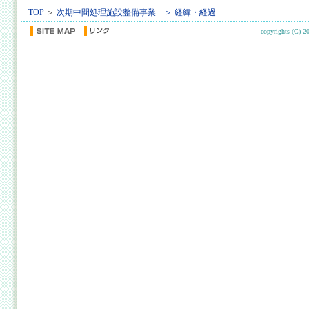
TOP
＞
次期中間処理施設整備事業 ＞
経緯・経過
copyrights (